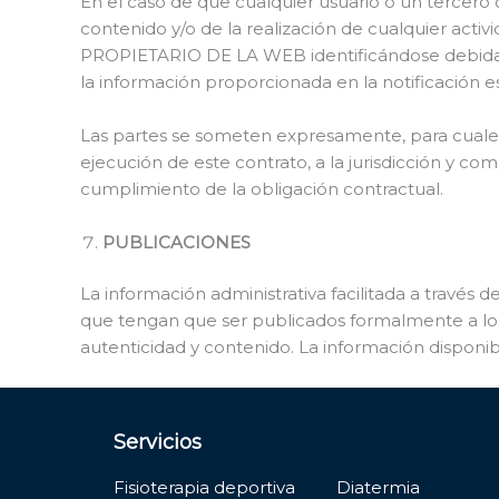
En el caso de que cualquier usuario o un tercero c
contenido y/o de la realización de cualquier activi
PROPIETARIO DE LA WEB identificándose debidame
la información proporcionada en la notificación e
Las partes se someten expresamente, para cualesq
ejecución de este contrato, a la jurisdicción y co
cumplimiento de la obligación contractual.
PUBLICACIONES
La información administrativa facilitada a través d
que tengan que ser publicados formalmente a los d
autenticidad y contenido. La información disponi
Servicios
Fisioterapia deportiva
Diatermia