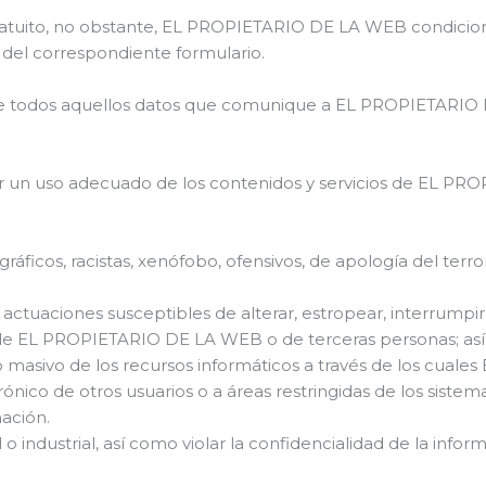
 gratuito, no obstante, EL PROPIETARIO DE LA WEB condiciona 
 del correspondiente formulario.
ad de todos aquellos datos que comunique a EL PROPIETARIO 
un uso adecuado de los contenidos y servicios de EL PR
gráficos, racistas, xenófobo, ofensivos, de apología del terro
zar actuaciones susceptibles de alterar, estropear, interrum
os de EL PROPIETARIO DE LA WEB o de terceras personas; así
o masivo de los recursos informáticos a través de los cual
rónico de otros usuarios o a áreas restringidas de los sis
mación.
l o industrial, así como violar la confidencialidad de la 