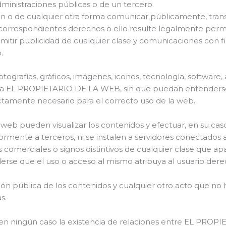
administraciones públicas o de un tercero.
ición o de cualquier otra forma comunicar públicamente, tra
os correspondientes derechos o ello resulte legalmente permi
emitir publicidad de cualquier clase y comunicaciones con f
.
otografías, gráficos, imágenes, iconos, tecnología, software,
 a EL PROPIETARIO DE LA WEB, sin que puedan entenderse 
ictamente necesario para el correcto uso de la web.
io web pueden visualizar los contenidos y efectuar, en su ca
mente a terceros, ni se instalen a servidores conectados a
 comerciales o signos distintivos de cualquier clase que a
e que el uso o acceso al mismo atribuya al usuario dere
ión pública de los contenidos y cualquier otro acto que no 
s.
en ningún caso la existencia de relaciones entre EL PROPI