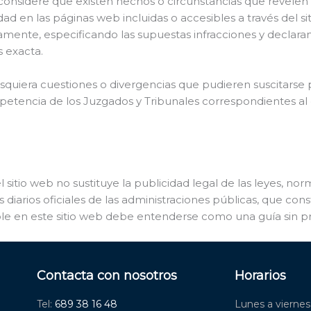
onsidere que existen hechos o circunstancias que revelen el 
dad en las páginas web incluidas o accesibles a través del s
nte, especificando las supuestas infracciones y declara
s exacta.
uiera cuestiones o divergencias que pudieren suscitarse p
mpetencia de los Juzgados y Tribunales correspondientes al d
el sitio web no sustituye la publicidad legal de las leyes, no
iarios oficiales de las administraciones públicas, que cons
ble en este sitio web debe entenderse como una guía sin pro
Contacta con nosotros
Horarios
Tel:
689 38 16 48
Lunes a viernes