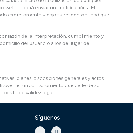
carácter ilícito de la utilización de cualquier
itio web, deberá enviar una notificación a EL
ndo expresamente y bajo su responsabilidad que
or razón de la interpretación, cumplimiento y
omicilio del usuario o a los del lugar de
rmativas, planes, disposiciones generales y actos
tituyen el único instrumento que da fe de su
pósito de validez legal.
Síguenos
I
F
: