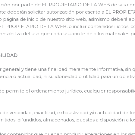
obación por parte de EL PROPIETARIO DE LA WEB de sus cont
 deberán solicitar autorización por escrito a EL PROPIET
página de inicio de nuestro sitio web, asimismo deberá ab
e EL PROPIETARIO DE LA WEB, o incluir contenidos ilícitos, 
biliza del uso que cada usuario le dé a los materiales pues
BILIDAD
er general y tiene una finalidad meramente informativa, sin
gencia o actualidad, ni su idoneidad o utilidad para un objeti
ermite el ordenamiento jurídico, cualquier responsabilida
ta de veracidad, exactitud, exhaustividad y/o actualidad de lo
itidos, difundidos, almacenados, puestos a disposición a lo
 los contenidos que puedan producir alteraciones en los si