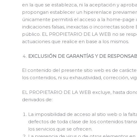
en la que se establezca, ni la aceptación y apr
propongan establecer un hiperenlace previamente
únicamente permitirá el acceso a la home-page o 
indicaciones falsas, inexactas o incorrectas sobr
público. EL PROPIETARIO DE LA WEB no se responsa
actuaciones que realice en base a los mismos.
EXCLUSIÓN DE GARANTÍAS Y DE RESPONSA
El contenido del presente sitio web es de caráct
los contenidos, ni su exhaustividad, corrección, vi
EL PROPIETARIO DE LA WEB excluye, hasta donde p
derivados de:
La imposibilidad de acceso al sitio web o la fal
defectos de toda clase de los contenidos transm
los servicios que se ofrecen.
La presencia de virus o de otros elementos en