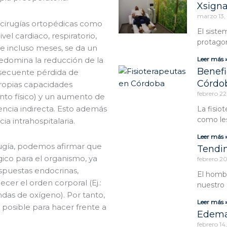
Xsigna
marzo 13,
cirugías ortopédicas como
El siste
vel cardiaco, respiratorio,
protago
 e incluso meses, se da un
redomina la reducción de la
Leer más 
Benefi
onsecuente pérdida de
Córdo
propias capacidades
febrero 22
nto físico) y un aumento de
ncia indirecta. Esto además
La fisio
como les
a intrahospitalaria.
Leer más 
ugía, podemos afirmar que
Tendin
gico para el organismo, ya
febrero 2
espuestas endocrinas,
El hombr
cer el orden corporal (Ej.:
nuestro
das de oxígeno). Por tanto,
Leer más 
 posible para hacer frente a
Edema 
febrero 14