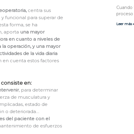
Cuando 
reoperatoria,
centra sus
proceso 
o y funcional para superar de
Leer más 
esta forma, se ha
n, aporta
una mayor
jora en cuanto a niveles de
a la operación, y una mayor
tividades de la vida diaria
 en cuenta estos factores
a consiste en:
ntervenir
, para determinar
fuerza de musculatura y
implicadas, estado de
ión o deteriorada…
es del paciente con el
 mantenimiento de esfuerzos