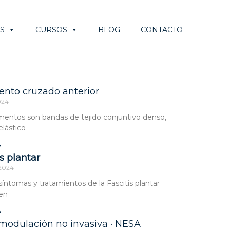
S
CURSOS
BLOG
CONTACTO
nto cruzado anterior
2024
mentos son bandas de tejido conjuntivo denso,
elástico
»
is plantar
 2024
síntomas y tratamientos de la Fascitis plantar
 en
»
odulación no invasiva · NESA