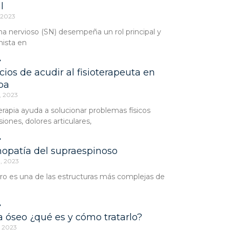
l
 2023
ma nervioso (SN) desempeña un rol principal y
nista en
»
cios de acudir al fisioterapeuta en
ba
, 2023
terapia ayuda a solucionar problemas físicos
iones, dolores articulares,
»
opatía del supraespinoso
0, 2023
o es una de las estructuras más complejas de
»
óseo ¿qué es y cómo tratarlo?
, 2023