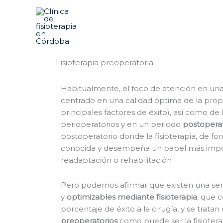
Ir
al
contenido
Fisioterapia preoperatoria
Habitualmente, el foco de atención en una
centrado en una calidad óptima de la propi
principales factores de éxito), así como de
perioperatorios y en un periodo
postopera
postoperatorio donde la fisioterapia, de fo
conocida y desempeña un papel más impo
readaptación o rehabilitación
Pero podemos afirmar que existen una seri
y
optimizables mediante fisioterapia
, que 
porcentaje de éxito a la cirugía, y se tratan
preoperatorios
como puede ser la fisiotera