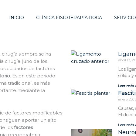
INICIO
CLÍNICA FISIOTERAPIA ROCA
SERVICIO
Ligame
 cirugía siempre se ha
abril 17, 
a cirugía (uno de los
 los cuidados de factores
Los liga
torio
. Es en este periodo
sólido y 
rma tradicional, es más
Leer más 
rtante mediante la
Fascit
enero 23,
Causas, 
e de factores modificables
El dolor
consiguen aportar un alto
Leer más 
 de los
factores
Neurom
pia preoperatoria.