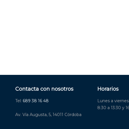
Contacta con nosotros
Horarios
Tel:
689 38 16 48
Lunes a viernes
8:30 a 13:30 y 1
Av. Vía Augusta, 5, 14011 Córdoba