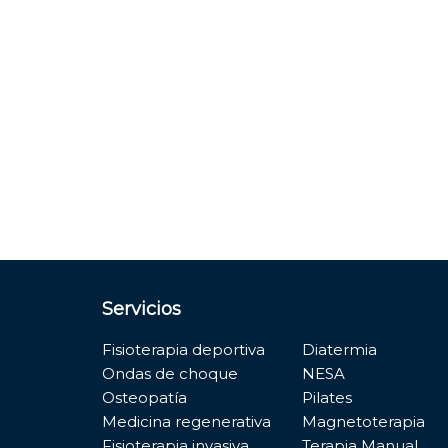
Servicios
Fisioterapia deportiva
Diatermia
Ondas de choque
NESA
Osteopatía
Pilates
Medicina regenerativa
Magnetoterapia
Fisioterapia invasiva
Terapia Manual